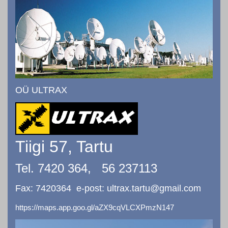
OÜ ULTRAX
Tiigi 57, Tartu
Tel. 7420 364, 56 237113
Fax: 7420364 e-post: ultrax.tartu@gmail.com
https://maps.app.goo.gl/aZX9cqVLCXPmzN147