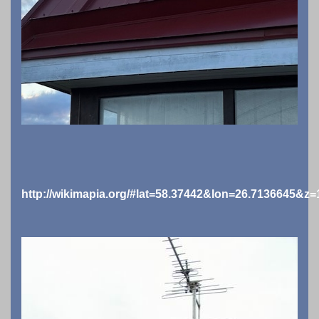
http://wikimapia.org/#lat=58.37442&lon=26.7136645&