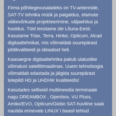
Firma põhitegevusaladeks on TV-antennide,
SAT-TV tehnika müük ja paigaldus, elamute
väikevõrkude projekteerimine, väljaehitus ja
hooldus. Töid teostame üle Lõuna-Eesti.
Kasutame Triax, Terra, Hinke, Opticum, Alcad
digitaaltehnikat, mis võimaldab suurepärast
pildikvaliteedi ja ideaalset heli.
Kaasaegne digitaaltehnika pakub ulatuslike
võimalusi satelliitmaailmas. Uuem tehnoloogia
võimaldab edastada ja jälgida suurepärast
telepildi HD ja UHD/4K kvaliteedis!
Kasutades selliseid multimeedia terminaale
nagu DREAMBOX , Openbox, VU Pluss,
Amiko/EVO, Opticum/Globo SAT-huviline saab
nautida erinevate LINUX`i baasil tehtud