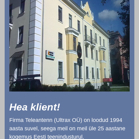
Hea klient!
Firma Teleantenn (Ultrax OÜ) on loodud 1994
aasta suvel, seega meil on meil üle 25 aastane
kogemus Eesti teenindusturul.